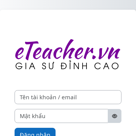
Chuyển tới nội dung chính
Đăng nhập vào 
Tên tài khoản / email
Mật khẩu
Đăng nhập