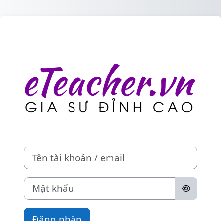
Chuyển tới nội dung chính
Đăng nhập vào 
Tên tài khoản / email
Mật khẩu
Đăng nhập