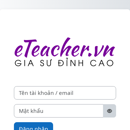
Chuyển tới nội dung chính
Đăng nhập vào 
Tên tài khoản / email
Mật khẩu
Đăng nhập